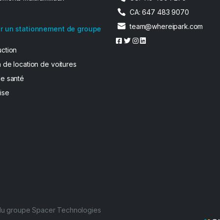
CA: 647 483 9070
team@whereipark.com
r un stationnement de groupe
uction
 de location de voitures
de santé
ise
 du groupe Spacer Technologies