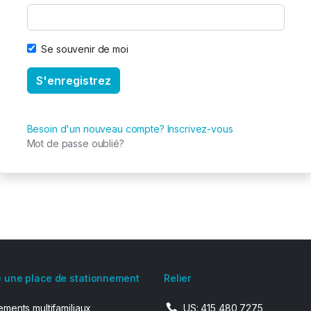
Se souvenir de moi
Besoin d'un nouveau compte? Inscrivez-vous
Mot de passe oublié?
 une place de stationnement
Relier
ments multifamiliaux
US: 415 480 7275