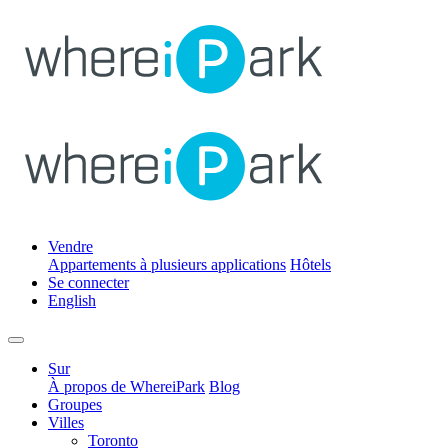
Vendre
Appartements à plusieurs applications
Hôtels
Se connecter
English
Sur
À propos de WhereiPark
Blog
Groupes
Villes
Toronto