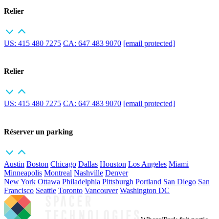
Relier
US: 415 480 7275
CA: 647 483 9070
[email protected]
Relier
US: 415 480 7275
CA: 647 483 9070
[email protected]
Réserver un parking
Austin
Boston
Chicago
Dallas
Houston
Los Angeles
Miami
Minneapolis
Montreal
Nashville
Denver
New York
Ottawa
Philadelphia
Pittsburgh
Portland
San Diego
San
Francisco
Seattle
Toronto
Vancouver
Washington DC