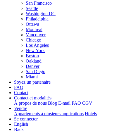
San Francisco
Seattle
Washington DC
Philadelphia
Ottawa
Montreal
Vancouver
Chicago
Los Angeles
New York
Boston
Oakland
Denver
San Diego
Miami
Soyez un partenaire
FAQ
Contact
Contact et modalités
À propos de nous
Blog
E-mail
FAQ
CGV
Vendre
Appartements à plusieurs applications
Hôtels
Se connecter
English
Back