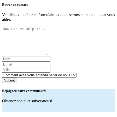
Entrer en contact
Veuillez compléter ce formulaire et nous serons en contact pour vous
aider.
If
you
are
a
human,
ignore
this
field
Rejoignez notre communauté!
Obtenez social et suivez-nous!